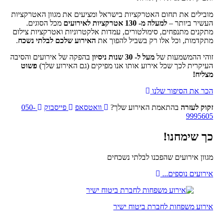
בילים את תחום האטרקציות בישראל ומציעים את מגוון האטרקציות
שיר ביותר –
למעלה מ- 130 אטרקציות לאירועים
מכל הסוגים.
נים מתנפחים, סימולטורים, עמדות אלקטרוניות ואטרקציות צילום
קדמות, וכל אלו רק בשביל להפוך את
האירוע שלכם לבלתי נשכח
.
הי ההמשמעות של
מעל ל- 30 שנות ניסיון
בהפקה של אירועים והסיבה
קרית לכך שכל אירוע אותו אנו מפיקים (גם האירוע שלך)
פשוט
ליח!
ר את הסיפור שלנו
ק לעזרה
בהתאמת האירוע שלך?
וואטסאפ
פייסבוק
050-
99956
 שימחנו!
ון אירועים שהפכנו לבלתי נשכחים
ועים נוספים...
רוע משפחות לחברת ביטוח ישיר