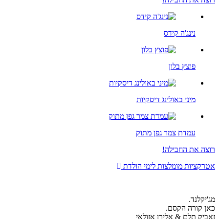
נינג'ה קידס
פוצץ בלון
מיני באולינג דיסקיות
עמדת צמר גפן מתוק
צה את החבילה!
רקציות מומלצות לימי הולדת
יקלנד.
ן קורה הקסם.
יק תלם & אלירן אזולאי