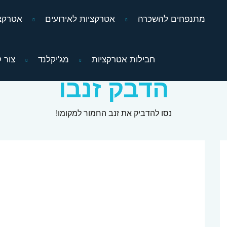
מתנפחים להשכרה
אטרקציות לאירועים
אטרקצי
מג'יקלנד
עמדות יריד ודוכנים
הדבק זנבו
חבילות אטרקציות
מג'יקלנד
צור 
הדבק זנבו
נסו להדביק את זנב החמור למקומו!