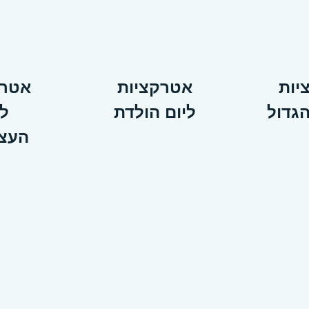
יות
אטרקציות
אטרק
גדול
ליום הולדת
לי
העצ