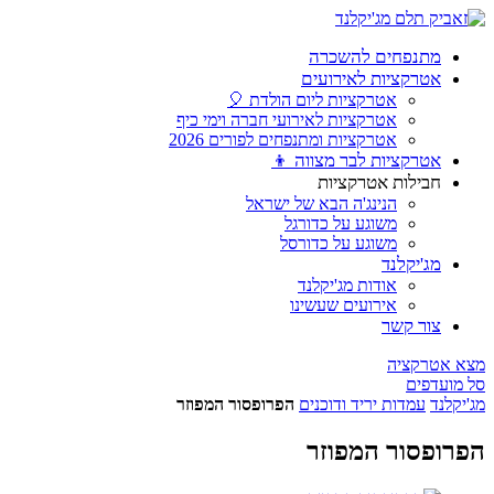
מתנפחים להשכרה
אטרקציות לאירועים
אטרקציות ליום הולדת 🎈
אטרקציות לאירועי חברה וימי כיף
אטרקציות ומתנפחים לפורים 2026
אטרקציות לבר מצווה 👦
חבילות אטרקציות
הנינג'ה הבא של ישראל
משוגע על כדורגל
משוגע על כדורסל
מג'יקלנד
אודות מג'יקלנד
אירועים שעשינו
צור קשר
מצא אטרקציה
סל מועדפים
מג'יקלנד
עמדות יריד ודוכנים
הפרופסור המפוזר
הפרופסור המפוזר