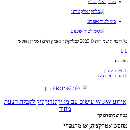
פלינקו אלקטרוני
סימולטור אופנוע
יות שמורות © 2023 למג'יקלנד זאביק תלם ואלירן אזולאי
elek
ייג בטלפון
נה בוואטסאפ
 WOW עושים עם מג'יקלנד!
קליק לקבלת הצעת
מחיר
ח שמתאים לך
פש אטרקציה, או מתנפח?