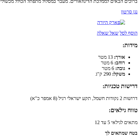
ברוכים הבאים לממלכת הדינוזאורים. מעבר במסלול מתפתל הכולל מכשולים
נגן סרטון
הוסף לסל
שאל שאלה
מידות:
אורך:
13 מטר
רוחב:
6 מטר
גובה:
6 מטר
משקל:
290 ק"ג
דרישות טכניות:
דרושות 2 נקודות חשמל, תקע ישראלי רגיל (8 אמפר כ"א)
טווח גילאים:
מתאים לגילאי 5 עד 12
בטח שמתאים לך