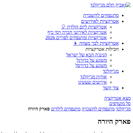
מתנפחים להשכרה
אטרקציות לאירועים
אטרקציות ליום הולדת 🎈
אטרקציות לאירועי חברה וימי כיף
אטרקציות ומתנפחים לפורים 2026
אטרקציות לבר מצווה 👦
חבילות אטרקציות
הנינג'ה הבא של ישראל
משוגע על כדורגל
משוגע על כדורסל
מג'יקלנד
אודות מג'יקלנד
אירועים שעשינו
צור קשר
מצא אטרקציה
סל מועדפים
מג'יקלנד
מתנפחים להשכרה
מתנפחים לילדים
פארק היורה
פארק היורה