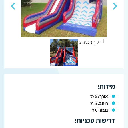
מידות:
אורך:
6 מ'
רוחב:
6 מ'
גובה:
6 מ'
דרישות טכניות: