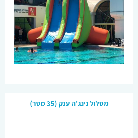
מסלול נינג'ה ענק (35 מטר)