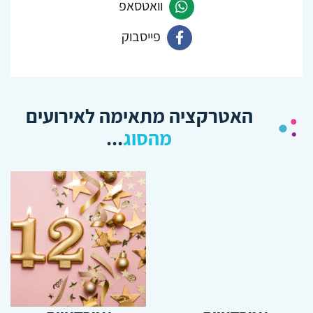
וואטסאפ
פייסבוק
פנה
ב-
פנה
Whatsapp
ב-
האטרקציה מתאימה לאירועים
Facebook
מהסוג
...