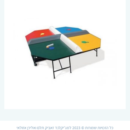
כל הזכויות שמורות © 2023 למג'יקלנד זאביק תלם ואלירן אזולאי