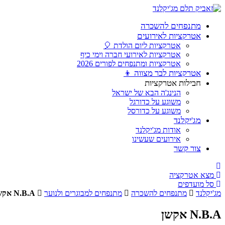
מתנפחים להשכרה
אטרקציות לאירועים
אטרקציות ליום הולדת 🎈
אטרקציות לאירועי חברה וימי כיף
אטרקציות ומתנפחים לפורים 2026
אטרקציות לבר מצווה 👦
חבילות אטרקציות
הנינג'ה הבא של ישראל
משוגע על כדורגל
משוגע על כדורסל
מג'יקלנד
אודות מג'יקלנד
אירועים שעשינו
צור קשר
מצא אטרקציה
סל מועדפים
מג'יקלנד
מתנפחים להשכרה
מתנפחים למבוגרים ולנוער
N.B.A אקשן
N.B.A אקשן