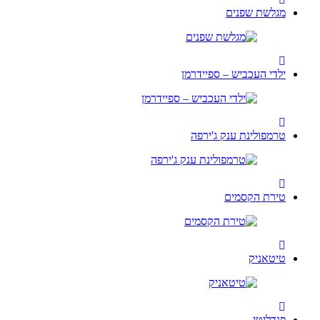
מגלשת שפנים
ילדי העכביש – ספיידרמן
טרמפולינת ענק ג'ירפה
טירת הקסמים
טיטאניק
פנדליטי