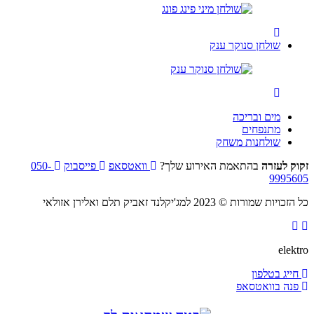
שולחן סנוקר ענק
מים ובריכה
מתנפחים
שולחנות משחק
ק לעזרה
בהתאמת האירוע שלך?
וואטסאפ
פייסבוק
050-
99956
יות שמורות © 2023 למג'יקלנד זאביק תלם ואלירן אזולאי
elek
ייג בטלפון
נה בוואטסאפ