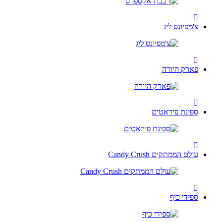
צ'מפיונס ליג
פארק היורה
ספינת פיראטים
עולם הממתקים Candy Crush
ספידי כיף