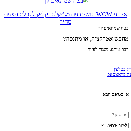
 WOW עושים עם מג'יקלנד!
קליק לקבלת הצעת
מחיר
ח שמתאים לך
פש אטרקציה, או מתנפח?
 איתנו, נשמח לעזור
טלפון
וואטסאפ
 בטופס הבא